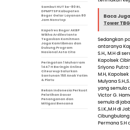
Sambut HUT ke-80 RI,
DPMPTSP Kabupaten
Baca Juga 
Bogor Gelar Layanan 80
Jam Nonstop
Tower TBG
Kapolres Bogor AKBP
Wikha Ardilestanto
Sedangkan pa
Tegaskan Komitmen
Jaga Kamtibmas dan
antaranya Kap
Dukung Program
Nasional Asta Cita
S.H., M.H di s
Kapolsek Cibi
Peringatan 1 Muharram
Sriyono Putra 
1447 H Beringin Online
Citeureup Salurkan
M.H, Kapolsek
Santunan 150 Anak Yatim
& Piatu
Mulyana S.H.,S
yang semula di
Rekan Indonesia Perkuat
Victor G. Ham
Pelatihan Dasar
Penanganan dan
semula di jab
Mitigasi Bencana
S.I.K.,M.H di J
Cibungbulang 
Permana S.H d