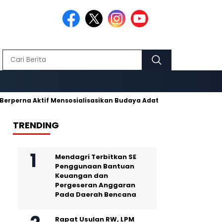
Aktif Mensosialisasikan Budaya Adat Pusaka Kujang
Makmur 
TRENDING
Mendagri Terbitkan SE
Penggunaan Bantuan
Keuangan dan
Pergeseran Anggaran
Pada Daerah Bencana
Rapat Usulan RW, LPM