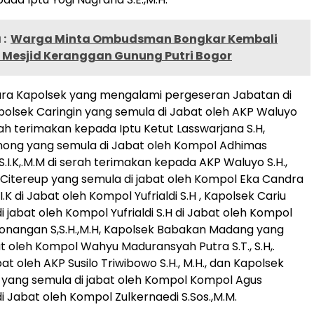
:
Warga Minta Ombudsman Bongkar Kembali
 Mesjid Keranggan Gunung Putri Bogor
ra Kapolsek yang mengalami pergeseran Jabatan di
olsek Caringin yang semula di Jabat oleh AKP Waluyo
erah terimakan kepada Iptu Ketut Lasswarjana S.H,
nong yang semula di Jabat oleh Kompol Adhimas
S.I.K,.M.M di serah terimakan kepada AKP Waluyo S.H.,
 Citereup yang semula di jabat oleh Kompol Eka Candra
.I.K di Jabat oleh Kompol Yufrialdi S.H , Kapolsek Cariu
 jabat oleh Kompol Yufrialdi S.H di Jabat oleh Kompol
onangan S,S.H.,M.H, Kapolsek Babakan Madang yang
at oleh Kompol Wahyu Maduransyah Putra S.T., S.H,.
abat oleh AKP Susilo Triwibowo S.H., M.H., dan Kapolsek
yang semula di jabat oleh Kompol Kompol Agus
i Jabat oleh Kompol Zulkernaedi S.Sos.,M.M.