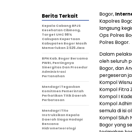
Bogor,
Inter
Berita Terkait
Kapolres Bogor
Kepala Cabang BPJS
langsung kegi
Kesehatan Cibinong,
Ops Polres Bo
Target UHC 98%
Cakupan Kepertaan
Polres Bogor.
Kabupaten Bogor Masih
Memerlukan 2.525 Jiwa
Dalam pelaksa
BPN Kab. Bogor Bersama
oleh seluruh 
PWRI, Pentingnya
Sinergitas Dan Prosedur
Bogor, dan An
Administrasi
pergeseran ja
Pertanahan
Kompol Wisnu 
Mendagri Tegaskan
Kompol Fitra 
Komitmen Pemerintah
Perhatikan Titik Daerah
Kompol I Kadek
Perbatasan
Kompol Adhima
semula di isi
Mendagri Tito
Instruksikan Kepala
Kompol Siluh 
Daerah Siaga Hadapi
Bencana
Bogor yang sem
Hidrometeorologi
terimakan kep