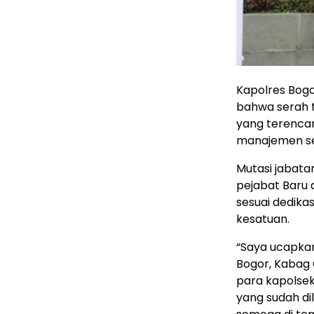
Kapolres Bogo
bahwa serah t
yang terencan
manajemen se
Mutasi jabat
pejabat Baru d
sesuai dedikas
kesatuan.
“Saya ucapka
Bogor, Kabag 
para kapolsek
yang sudah di