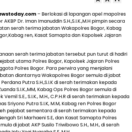
newstoday.com
– Berlokasi di lapangan apel mapolres
 AKBP Dr. Iman Imanuddin S.H.,S.I.K.,M.H pimpin secara
atan serah terima jabatan Wakapolres Bogor, Kabag
gor,Kabag ren, Kasat Samapta dan Kapolsek Jajaran
naan serah terima jabatan tersebut pun turut di hadiri
pejabat utama Polres Bogor, Kapolsek Jajaran Polres
ggota Polres Bogor. Para perwira yang menjalani
batan diantarnya Wakapolres Bogor semula di jabat
Perdana Putra S.H.,S.I.K di serah terimakan kepada
Zuanda S.I.K.,MM, Kabag Ops Polres Bogor semula di
 Vemil S.E., S.I.K., M.H., C.P.H.R di serah terimakan kepada
s Sriyono Putra S.I.K, M.M, Kabag ren Polres Bogor
 oleh pejabat sementara di serah terimakan kepada
Nengah Sri Marhaeni S.E, dan Kasat Samapta Polres
ula di jabat AKP Susilo Triwibowo S.H., M.H., di serah
ada Iptu Yogi Nugraha S.E.,M.H.