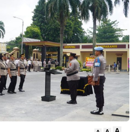
A
A
A