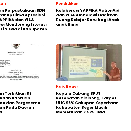
kan
Pendidikan
an Perpustakaan SDN
Kolaborasi YAPPIKA ActionAid
abup Bima Apresiasi
dan YISA Ambalawi Hadirkan
APPIKA dan YISA
Ruang Belajar Baru bagi Anak-
i Mendorong Literasi
anak Bima
i Siswa di Kabupaten
Kab. Bogor
i Terbitkan SE
Kepala Cabang BPJS
naan Bantuan
Kesehatan Cibinong, Target
an dan Pergeseran
UHC 98% Cakupan Kepertaan
an Pada Daerah
Kabupaten Bogor Masih
a
Memerlukan 2.525 Jiwa