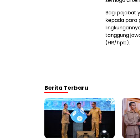
semoga di tem
Bagi pejabat 
kepada para p
lingkunganny
tanggung jaw
(HR/hpb).
Berita Terbaru