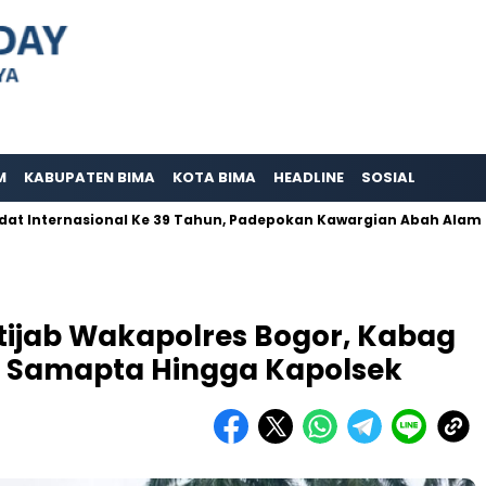
M
KABUPATEN BIMA
KOTA BIMA
HEADLINE
SOSIAL
rnasional Ke 39 Tahun, Padepokan Kawargian Abah Alam Berperna 
rtijab Wakapolres Bogor, Kabag
t Samapta Hingga Kapolsek