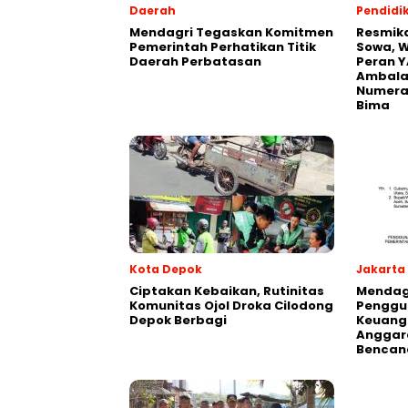
Daerah
Pendidi
Mendagri Tegaskan Komitmen
Resmik
Pemerintah Perhatikan Titik
Sowa, W
Daerah Perbatasan
Peran Y
Ambalaw
Numeras
Bima
Kota Depok
Jakarta
Ciptakan Kebaikan, Rutinitas
Mendagr
Komunitas Ojol Droka Cilodong
Penggu
Depok Berbagi
Keuang
Anggar
Bencan