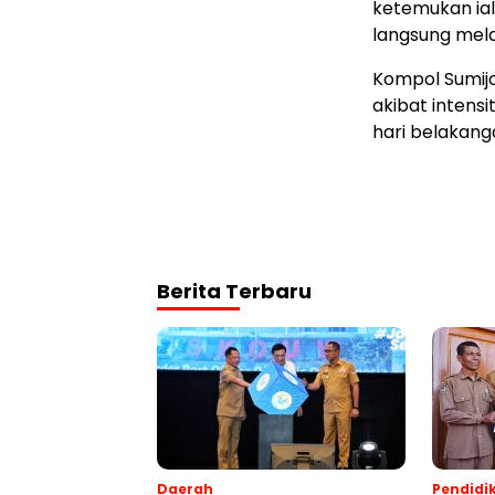
ketemukan iala
langsung mela
Kompol Sumijo
akibat intensi
hari belakanga
Berita Terbaru
Daerah
Pendidi