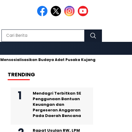
lisasikan Budaya Adat Pusaka Kujang
Makmur Hidayat dan Nu
TRENDING
Mendagri Terbitkan SE
Penggunaan Bantuan
Keuangan dan
Pergeseran Anggaran
Pada Daerah Bencana
Rapat Usulan RW, LPM