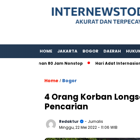
HOME
JAKARTA
BOGOR
DAERAH
HUKU
lar Layanan 80 Jam Nonstop
Hari Adat Internasional Ke 39
Home
Bogor
/
4 Orang Korban Longso
Pencarian
Redaktur
- Jurnalis
Minggu, 22 Mei 2022
- 11:06 WIB