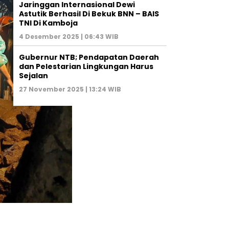
Jaringgan Internasional Dewi
Astutik Berhasil Di Bekuk BNN – BAIS
TNI Di Kamboja
4 Desember 2025 | 06:43 WIB
Gubernur NTB; Pendapatan Daerah
dan Pelestarian Lingkungan Harus
Sejalan
27 November 2025 | 13:24 WIB