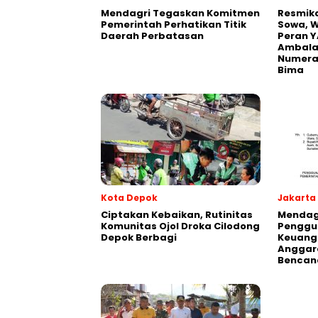
Mendagri Tegaskan Komitmen
Resmik
Pemerintah Perhatikan Titik
Sowa, W
Daerah Perbatasan
Peran Y
Ambalaw
Numeras
Bima
Kota Depok
Jakarta
Ciptakan Kebaikan, Rutinitas
Mendagr
Komunitas Ojol Droka Cilodong
Penggu
Depok Berbagi
Keuang
Anggar
Bencan