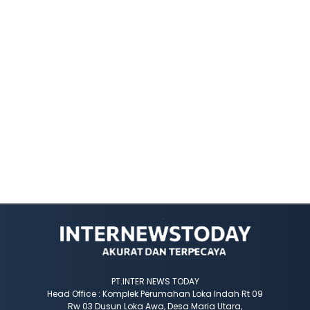
PT.INTER NEWS TODAY
Head Office : Komplek Perumahan Loka Indah Rt 09
Rw 03 Dusun Loka Awa, Desa Maria Utara,