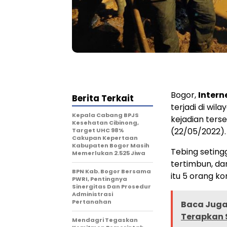
Bogor,
Inter
Berita Terkait
terjadi di wi
Kepala Cabang BPJS
kejadian terse
Kesehatan Cibinong,
(22/05/2022).
Target UHC 98%
Cakupan Kepertaan
Kabupaten Bogor Masih
Tebing seting
Memerlukan 2.525 Jiwa
tertimbun, d
BPN Kab. Bogor Bersama
itu 5 orang ko
PWRI, Pentingnya
Sinergitas Dan Prosedur
Administrasi
Pertanahan
Baca Juga 
Terapkan S
Mendagri Tegaskan