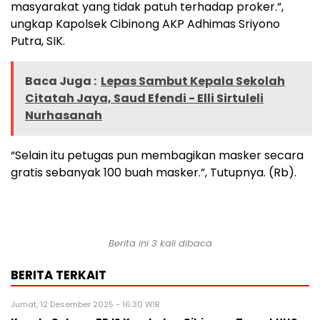
masyarakat yang tidak patuh terhadap proker.”,
ungkap Kapolsek Cibinong AKP Adhimas Sriyono
Putra, SIK.
Baca Juga :
Lepas Sambut Kepala Sekolah
Citatah Jaya, Saud Efendi - Elli Sirtuleli
Nurhasanah
“Selain itu petugas pun membagikan masker secara
gratis sebanyak 100 buah masker.”, Tutupnya. (Rb).
Berita ini 3 kali dibaca
BERITA TERKAIT
Jumat, 12 Desember 2025 - 16:30 WIB