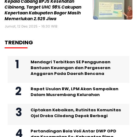
Kepala Cabang BPJS Kesehatan
Cibinong, Target UHC 98% Cakupan
Kepertaan Kabupaten Bogor Masih
Memerlukan 2.525 Jiwa
Jumat, 12 Des 2025 - 16:30 WIB
TRENDING
Mendagri Terbitkan SE Penggunaan
Bantuan Keuangan dan Pergeseran
Anggaran Pada Daerah Bencana
Rapat Usulan RW, LPM Akan Sampaikan
Dalam Musrembang Kelurahan
Ciptakan Kebaikan, Rutinitas Komunitas
Ojol Droka Cilodong Depok Berbagi
Pertandingan Bola Voli Antar DWP OPD
dan Kecamatan Se-Kabupaten Bima