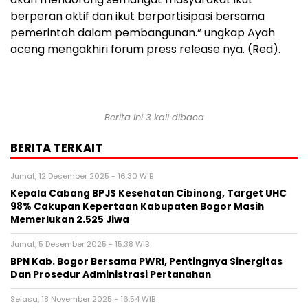
berperan aktif dan ikut berpartisipasi bersama
pemerintah dalam pembangunan.” ungkap Ayah
aceng mengakhiri forum press release nya. (Red).
Berita ini 3 kali dibaca
BERITA TERKAIT
Jumat, 12 Desember 2025 - 16:30 WIB
Kepala Cabang BPJS Kesehatan Cibinong, Target UHC
98% Cakupan Kepertaan Kabupaten Bogor Masih
Memerlukan 2.525 Jiwa
Jumat, 5 Desember 2025 - 15:38 WIB
BPN Kab. Bogor Bersama PWRI, Pentingnya Sinergitas
Dan Prosedur Administrasi Pertanahan
Selasa, 18 November 2025 - 16:54 WIB