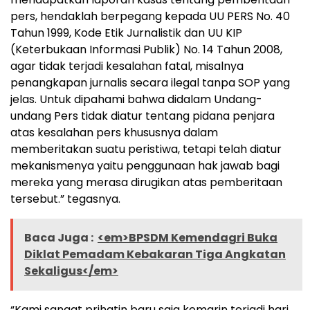
pers, hendaklah berpegang kepada UU PERS No. 40
Tahun 1999, Kode Etik Jurnalistik dan UU KIP
(Keterbukaan Informasi Publik) No. 14 Tahun 2008,
agar tidak terjadi kesalahan fatal, misalnya
penangkapan jurnalis secara ilegal tanpa SOP yang
jelas. Untuk dipahami bahwa didalam Undang-
undang Pers tidak diatur tentang pidana penjara
atas kesalahan pers khususnya dalam
memberitakan suatu peristiwa, tetapi telah diatur
mekanismenya yaitu penggunaan hak jawab bagi
mereka yang merasa dirugikan atas pemberitaan
tersebut.” tegasnya.
Baca Juga :
<em>BPSDM Kemendagri Buka
Diklat Pemadam Kebakaran Tiga Angkatan
Sekaligus</em>
“Kami sangat prihatin baru saja kemarin terjadi hari