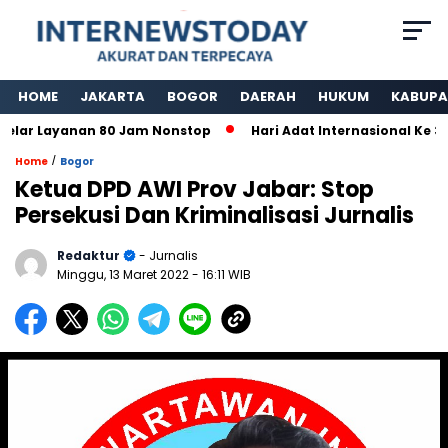
HOME
JAKARTA
BOGOR
DAERAH
HUKUM
KABUPA
 Layanan 80 Jam Nonstop
Hari Adat Internasional Ke 39 Ta
/
Home
Bogor
Ketua DPD AWI Prov Jabar: Stop
Persekusi Dan Kriminalisasi Jurnalis
Redaktur
- Jurnalis
Minggu, 13 Maret 2022
- 16:11 WIB