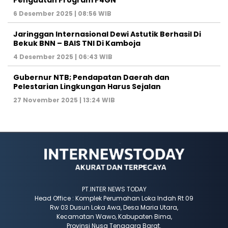
Penguatan Program P4GN
6 Desember 2025 | 08:56 WIB
Jaringgan Internasional Dewi Astutik Berhasil Di
Bekuk BNN – BAIS TNI Di Kamboja
4 Desember 2025 | 06:43 WIB
Gubernur NTB; Pendapatan Daerah dan
Pelestarian Lingkungan Harus Sejalan
27 November 2025 | 13:24 WIB
PT.INTER NEWS TODAY
Head Office : Komplek Perumahan Loka Indah Rt 09
Rw 03 Dusun Loka Awa, Desa Maria Utara,
Kecamatan Wawo, Kabupaten Bima,
Provinsi Nusa Tenggara Barat.