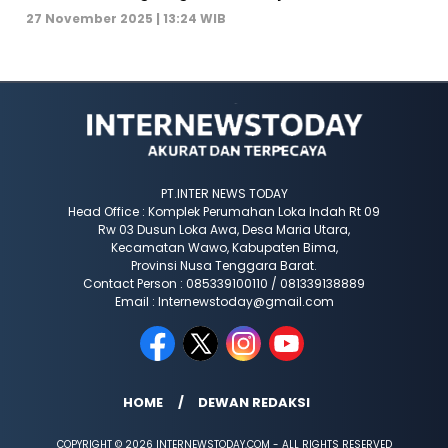
27 November 2025 | 13:24 WIB
PT.INTER NEWS TODAY
Head Office : Komplek Perumahan Loka Indah Rt 09
Rw 03 Dusun Loka Awa, Desa Maria Utara,
Kecamatan Wawo, Kabupaten Bima,
Provinsi Nusa Tenggara Barat.
Contact Person : 085339100110 / 081339138889
Email : Internewstoday@gmail.com
HOME
DEWAN REDAKSI
COPYRIGHT © 2026 INTERNEWSTODAY.COM - ALL RIGHTS RESERVED