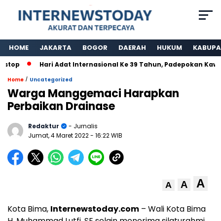
HOME
JAKARTA
BOGOR
DAERAH
HUKUM
KABUPA
top
Hari Adat Internasional Ke 39 Tahun, Padepokan Kawarg
/
Home
Uncategorized
Warga Manggemaci Harapkan
Perbaikan Drainase
Redaktur
- Jurnalis
Jumat, 4 Maret 2022
- 16:22 WIB
A
A
A
Kota Bima,
Internewstoday.com
– Wali Kota Bima
H. Muhammad Lutfi, SE selain menerima silaturahmi