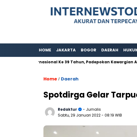
HOME
JAKARTA
BOGOR
DAERAH
HUKU
i Adat Internasional Ke 39 Tahun, Padepokan Kawargian Abah Al
Home
Daerah
/
Spotdirga Gelar Tarpu
Redaktur
- Jurnalis
Sabtu, 29 Januari 2022
- 08:19 WIB