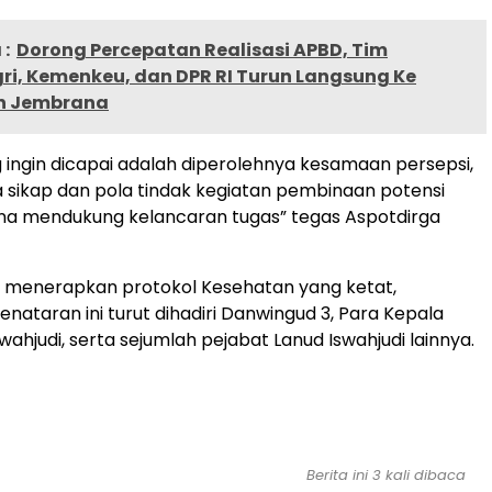
:
Dorong Percepatan Realisasi APBD, Tim
i, Kemenkeu, dan DPR RI Turun Langsung Ke
n Jembrana
 ingin dicapai adalah diperolehnya kesamaan persepsi,
ola sikap dan pola tindak kegiatan pembinaan potensi
na mendukung kelancaran tugas” tegas Aspotdirga
 menerapkan protokol Kesehatan yang ketat,
ataran ini turut dihadiri Danwingud 3, Para Kepala
wahjudi, serta sejumlah pejabat Lanud Iswahjudi lainnya.
Berita ini 3 kali dibaca