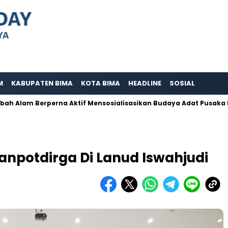
M
KABUPATEN BIMA
KOTA BIMA
HEADLINE
SOSIAL
am Berperna Aktif Mensosialisasikan Budaya Adat Pusaka Kujang
anpotdirga Di Lanud Iswahjudi