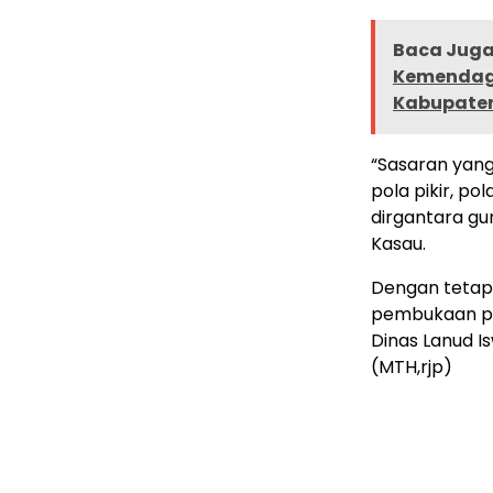
Baca Juga 
Kemendagr
Kabupate
“Sasaran yang
pola pikir, p
dirgantara gu
Kasau.
Dengan tetap
pembukaan pen
Dinas Lanud Is
(MTH,rjp)