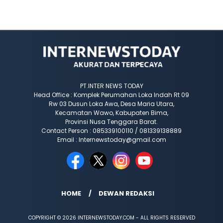
PT.INTER NEWS TODAY
Head Office : Komplek Perumahan Loka Indah Rt 09
Rw 03 Dusun Loka Awa, Desa Maria Utara,
Kecamatan Wawo, Kabupaten Bima,
Provinsi Nusa Tenggara Barat.
Contact Person : 085339100110 / 081339138889
Email : Internewstoday@gmail.com
HOME
DEWAN REDAKSI
COPYRIGHT © 2026 INTERNEWSTODAY.COM - ALL RIGHTS RESERVED