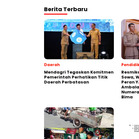
Berita Terbaru
Daerah
Pendidi
Mendagri Tegaskan Komitmen
Resmik
Pemerintah Perhatikan Titik
Sowa, W
Daerah Perbatasan
Peran Y
Ambalaw
Numeras
Bima