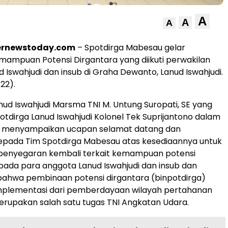
A
A
A
ternewstoday.com
– Spotdirga Mabesau gelar
ampuan Potensi Dirgantara yang diikuti perwakilan
d Iswahjudi dan insub di Graha Dewanto, Lanud Iswahjudi.
22).
d Iswahjudi Marsma TNI M. Untung Suropati, SE yang
potdirga Lanud Iswahjudi Kolonel Tek Suprijantono dalam
 menyampaikan ucapan selamat datang dan
kepada Tim Spotdirga Mabesau atas kesediaannya untuk
enyegaran kembali terkait kemampuan potensi
pada para anggota Lanud Iswahjudi dan insub dan
bahwa pembinaan potensi dirgantara (binpotdirga)
plementasi dari pemberdayaan wilayah pertahanan
rupakan salah satu tugas TNI Angkatan Udara.