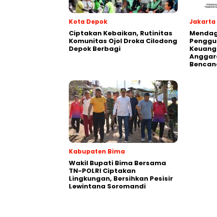
Kota Depok
Jakarta
Ciptakan Kebaikan, Rutinitas
Mendagr
Komunitas Ojol Droka Cilodong
Penggu
Depok Berbagi
Keuang
Anggar
Bencan
Kabupaten Bima
Wakil Bupati Bima Bersama
TN-POLRI Ciptakan
Lingkungan, Bersihkan Pesisir
Lewintana Soromandi