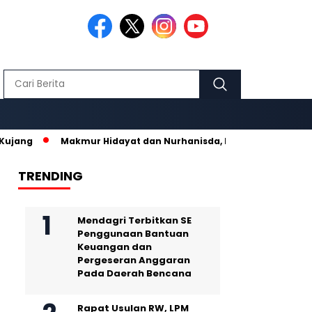
Makmur Hidayat dan Nurhanisda, Pasangan Kelahiran Krui Pes
TRENDING
Mendagri Terbitkan SE
Penggunaan Bantuan
Keuangan dan
Pergeseran Anggaran
Pada Daerah Bencana
Rapat Usulan RW, LPM