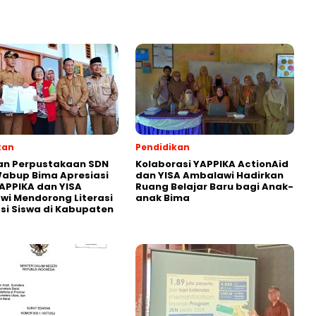
kan
Pendidikan
an Perpustakaan SDN
Kolaborasi YAPPIKA ActionAid
abup Bima Apresiasi
dan YISA Ambalawi Hadirkan
APPIKA dan YISA
Ruang Belajar Baru bagi Anak-
i Mendorong Literasi
anak Bima
i Siswa di Kabupaten