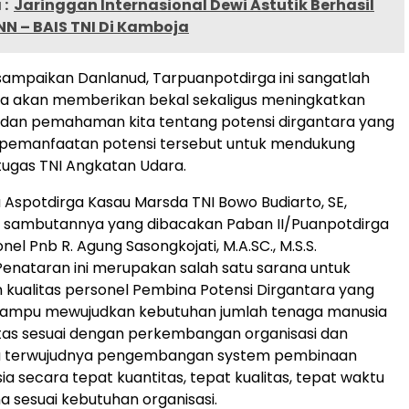
:
Jaringgan Internasional Dewi Astutik Berhasil
NN – BAIS TNI Di Kamboja
disampaikan Danlanud, Tarpuanpotdirga ini sangatlah
na akan memberikan bekal sekaligus meningkatkan
dan pemahaman kita tentang potensi dirgantara yang
an pemanfaatan potensi tersebut untuk mendukung
ugas TNI Angkatan Udara.
 Aspotdirga Kasau Marsda TNI Bowo Budiarto, SE,
sambutannya yang dibacakan Paban II/Puanpotdirga
nel Pnb R. Agung Sasongkojati, M.A.SC., M.S.S.
enataran ini merupakan salah satu sarana untuk
kualitas personel Pembina Potensi Dirgantara yang
ampu mewujudkan kebutuhan jumlah tenaga manusia
tas sesuai dengan perkembangan organisasi dan
rta terwujudnya pengembangan system pembinaan
a secara tepat kuantitas, tepat kualitas, tepat waktu
a sesuai kebutuhan organisasi.