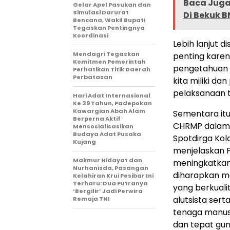
Baca Juga 
Gelar Apel Pasukan dan
Simulasi Darurat
Di Bekuk B
Bencana, Wakil Bupati
Tegaskan Pentingnya
Koordinasi
Lebih lanjut 
Mendagri Tegaskan
penting kare
Komitmen Pemerintah
pengetahuan 
Perhatikan Titik Daerah
Perbatasan
kita miliki d
pelaksanaan t
Hari Adat Internasional
Ke 39 Tahun, Padepokan
Kawargian Abah Alam
Sementara itu
Berperna Aktif
CHRMP dalam 
Mensosialisasikan
Budaya Adat Pusaka
Spotdirga Kolo
Kujang
menjelaskan P
Makmur Hidayat dan
meningkatkan 
Nurhanisda, Pasangan
diharapkan m
Kelahiran Krui Pesibar Ini
Terharu: Dua Putranya
yang berkuali
‘Bergilir’ Jadi Perwira
alutsista se
Remaja TNI
tenaga manusi
dan tepat gun