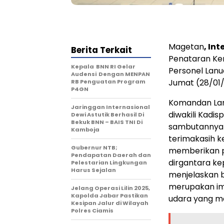
Magetan
, In
Berita Terkait
Penataran Kem
Kepala BNN RI Gelar
Personel Lanu
Audensi Dengan MENPAN
Jumat (28/01/
RB Penguatan Program
P4GN
Komandan Lanu
Jaringgan Internasional
diwakili Kadis
Dewi Astutik Berhasil Di
Bekuk BNN – BAIS TNI Di
sambutannya
Kamboja
terimakasih 
Gubernur NTB;
memberikan p
Pendapatan Daerah dan
dirgantara ke
Pelestarian Lingkungan
Harus Sejalan
menjelaskan 
merupakan im
Jelang Operasi Lilin 2025,
Kapolda Jabar Pastikan
udara yang me
Kesipan Jalur di Wilayah
Polres Ciamis