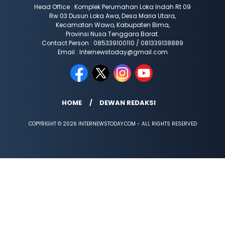
Head Office : Komplek Perumahan Loka Indah Rt 09
Rw 03 Dusun Loka Awa, Desa Maria Utara,
Kecamatan Wawo, Kabupaten Bima,
Provinsi Nusa Tenggara Barat.
Contact Person : 085339100110 / 081339138889
Email : Internewstoday@gmail.com
HOME
DEWAN REDAKSI
COPYRIGHT © 2026 INTERNEWSTODAY.COM - ALL RIGHTS RESERVED