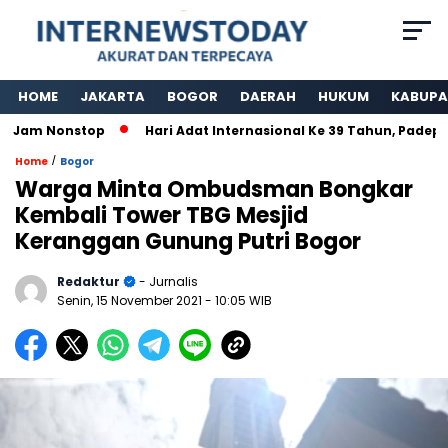
HOME
JAKARTA
BOGOR
DAERAH
HUKUM
KABUPA
am Nonstop
Hari Adat Internasional Ke 39 Tahun, Padepokan
/
Home
Bogor
Warga Minta Ombudsman Bongkar
Kembali Tower TBG Mesjid
Keranggan Gunung Putri Bogor
Redaktur
- Jurnalis
Senin, 15 November 2021
- 10:05 WIB