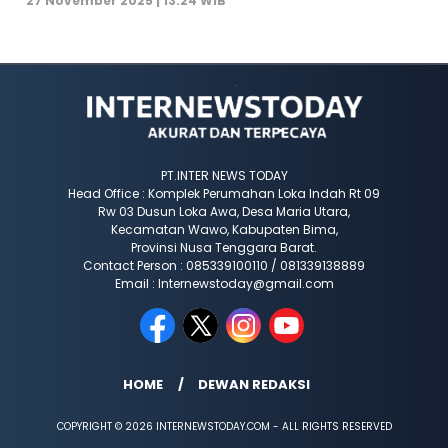
27 November 2025 | 13:24 WIB
PT.INTER NEWS TODAY
Head Office : Komplek Perumahan Loka Indah Rt 09
Rw 03 Dusun Loka Awa, Desa Maria Utara,
Kecamatan Wawo, Kabupaten Bima,
Provinsi Nusa Tenggara Barat.
Contact Person : 085339100110 / 081339138889
Email : Internewstoday@gmail.com
HOME
DEWAN REDAKSI
COPYRIGHT © 2026 INTERNEWSTODAY.COM - ALL RIGHTS RESERVED