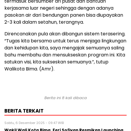
termasuk bersumber ari pusat dan bantuan
kerjasama luar negeri sehingga dengan adanya
pasokan air dari bendungan panen bisa diupayakan
2-3 kali dalam setahun, terangnya.
Direncanakan pula akan dibangun sistem terasering.
“Tugas kita bersama untuk terus menjaga lingkungan
dan kehidupan kita, saya mengajak semuanya saling
bahu membahu dan mensukseskan program ini. Kita
satukan visi, kita sukseskan semuanya.”, tutup
Walikota Bima. (Amr).
Berita ini 8 kali dibaca
BERITA TERKAIT
Sabtu, 6 Desember 2025 - 09:47 WIB
Wakil Wali Kota Bima, Feri Sofiyan Resmikan Launching