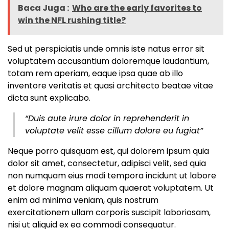
Baca Juga :
Who are the early favorites to
win the NFL rushing title?
Sed ut perspiciatis unde omnis iste natus error sit
voluptatem accusantium doloremque laudantium,
totam rem aperiam, eaque ipsa quae ab illo
inventore veritatis et quasi architecto beatae vitae
dicta sunt explicabo.
“Duis aute irure dolor in reprehenderit in
voluptate velit esse cillum dolore eu fugiat”
Neque porro quisquam est, qui dolorem ipsum quia
dolor sit amet, consectetur, adipisci velit, sed quia
non numquam eius modi tempora incidunt ut labore
et dolore magnam aliquam quaerat voluptatem. Ut
enim ad minima veniam, quis nostrum
exercitationem ullam corporis suscipit laboriosam,
nisi ut aliquid ex ea commodi consequatur.