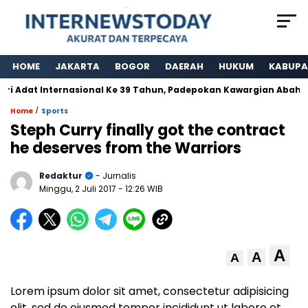
HOME
JAKARTA
BOGOR
DAERAH
HUKUM
KABUPA
 Adat Internasional Ke 39 Tahun, Padepokan Kawargian Abah Ala
/
Home
Sports
Steph Curry finally got the contract
he deserves from the Warriors
Redaktur
- Jurnalis
Minggu, 2 Juli 2017
- 12:26 WIB
A
A
A
Lorem ipsum dolor sit amet, consectetur adipisicing
elit, sed do eiusmod tempor incididunt ut labore et