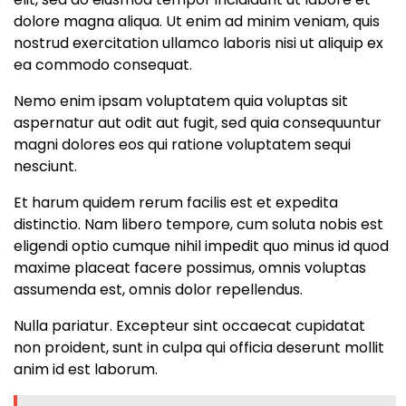
dolore magna aliqua. Ut enim ad minim veniam, quis
nostrud exercitation ullamco laboris nisi ut aliquip ex
ea commodo consequat.
Nemo enim ipsam voluptatem quia voluptas sit
aspernatur aut odit aut fugit, sed quia consequuntur
magni dolores eos qui ratione voluptatem sequi
nesciunt.
Et harum quidem rerum facilis est et expedita
distinctio. Nam libero tempore, cum soluta nobis est
eligendi optio cumque nihil impedit quo minus id quod
maxime placeat facere possimus, omnis voluptas
assumenda est, omnis dolor repellendus.
Nulla pariatur. Excepteur sint occaecat cupidatat
non proident, sunt in culpa qui officia deserunt mollit
anim id est laborum.