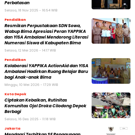
Perbatasan
Selasa, 18 Nov 2025 - 16:54 WIB
Pendidikan
Resmikan Perpustakaan SDN Sowa,
Wabup Bima Apresiasi Peran YAPPIKA
dan YISA Ambalawi Mendorong Literasi
Numerasi Siswa di Kabupaten Bima
Selasa, 12 Mei 2026 - 14:17 WIB
Pendidikan
Kolaborasi YAPPIKA ActionAid dan YISA
Ambalawi Hadirkan Ruang Belajar Baru
bagi Anak-anak Bima
Minggu, 10 Mei 2026 - 17:29 WIB
Kota Depok
Ciptakan Kebaikan, Rutinitas
Komunitas Ojol Droka Cilodong Depok
Berbagi
Selasa, 16 Des 2025 - 11:18 WIB
Jakarta
Mendagri Terbitkan SE Penggunaan