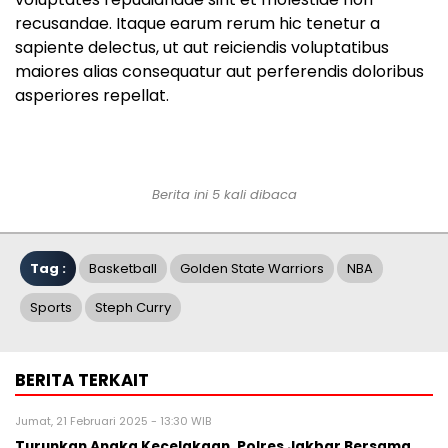
recusandae. Itaque earum rerum hic tenetur a
sapiente delectus, ut aut reiciendis voluptatibus
maiores alias consequatur aut perferendis doloribus
asperiores repellat.
Berita ini 5 kali dibaca
Tag :
Basketball
Golden State Warriors
NBA
Sports
Steph Curry
BERITA TERKAIT
Jumat, 21 Februari 2025 - 13:30 WIB
Turunkan Angka Kecelakaan, Polres Jakbar Bersama