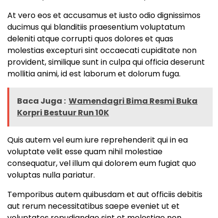
At vero eos et accusamus et iusto odio dignissimos
ducimus qui blanditiis praesentium voluptatum
deleniti atque corrupti quos dolores et quas
molestias excepturi sint occaecati cupiditate non
provident, similique sunt in culpa qui officia deserunt
mollitia animi, id est laborum et dolorum fuga.
Baca Juga :
Wamendagri Bima Resmi Buka
Korpri Bestuur Run 10K
Quis autem vel eum iure reprehenderit qui in ea
voluptate velit esse quam nihil molestiae
consequatur, vel illum qui dolorem eum fugiat quo
voluptas nulla pariatur.
Temporibus autem quibusdam et aut officiis debitis
aut rerum necessitatibus saepe eveniet ut et
voluptates repudiandae sint et molestiae non